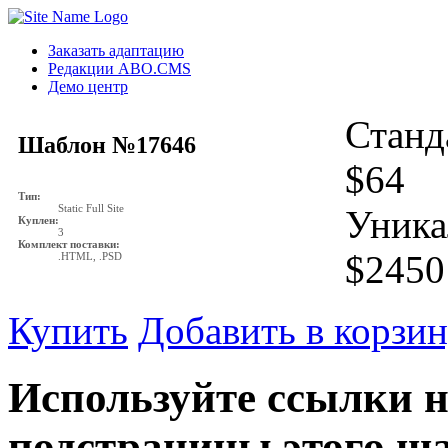
Заказать адаптацию
Редакции ABO.CMS
Демо центр
Станд
Шаблон №17646
$
64
Тип:
Static Full Site
Уника
Куплен:
3
Комплект поставки:
$
2450
.HTML, .PSD
Купить
Добавить в корзи
Используйте cсылки н
подстраницы этого ш